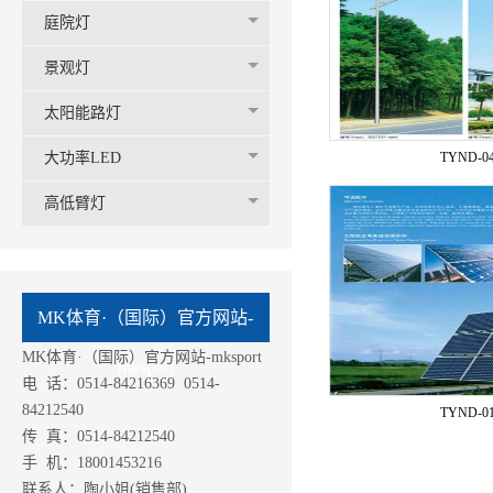
庭院灯
景观灯
太阳能路灯
大功率LED
TYND-0
高低臂灯
MK体育·（国际）官方网站-
MK体育·（国际）官方网站-mksport
mksport
电 话：0514-84216369 0514-
84212540
TYND-0
传 真：0514-84212540
手 机：18001453216
联系人：陶小姐(销售部)