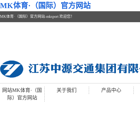
MK体育·（国际）官方网站
MK体育·（国际）官方网站-mksport 欢迎您！
网站MK体育·（国
关于我们
产品中心
际）官方网站