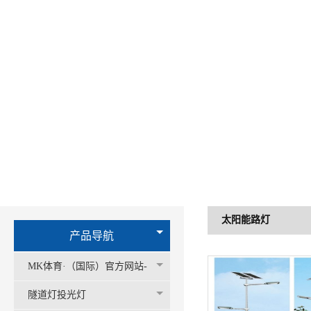
太阳能路灯
产品导航
MK体育·（国际）官方网站-
mksport
隧道灯投光灯