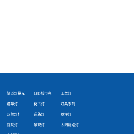
隧道灯投光
LED城市亮
玉兰灯
灯
中华灯
化
仿古灯
灯具系列
双臂灯杆
道路灯
草坪灯
庭院灯
景观灯
太阳能路灯