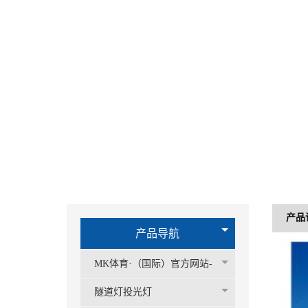
产品
产品导航
MK体育·（国际）官方网站-
mksport
隧道灯投光灯