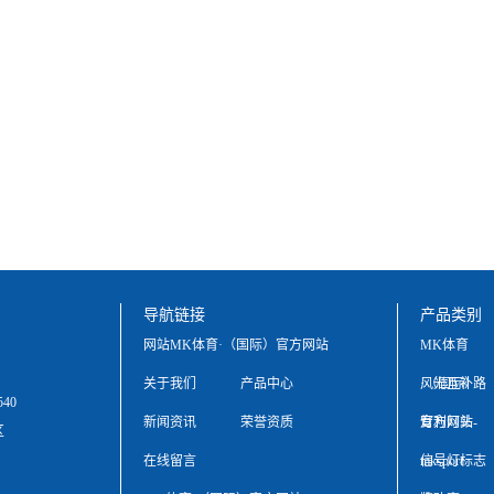
导航链接
产品类别
网站MK体育·（国际）官方网站
MK体育
关于我们
产品中心
·（国际）
风光互补路
540
新闻资讯
荣誉资质
官方网站-
灯
专利灯头
区
在线留言
mksport
信号灯标志