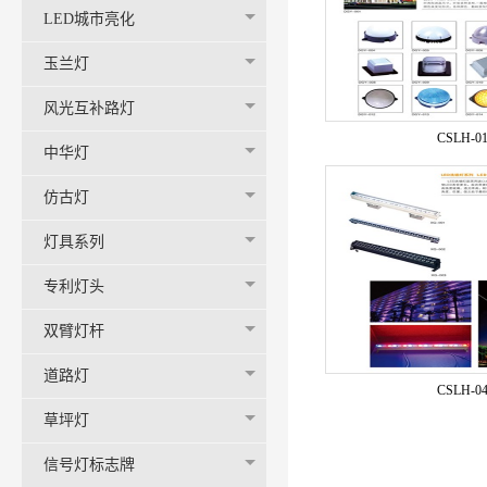
LED城市亮化
玉兰灯
风光互补路灯
CSLH-0
中华灯
仿古灯
灯具系列
专利灯头
双臂灯杆
道路灯
CSLH-0
草坪灯
信号灯标志牌