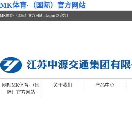
MK体育·（国际）官方网站
MK体育·（国际）官方网站-mksport 欢迎您！
网站MK体育·（国
关于我们
产品中心
际）官方网站