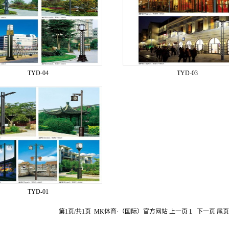
TYD-04
TYD-03
TYD-01
第1页/共1页 MK体育·（国际）官方网站 上一页
1
下一页 尾页 