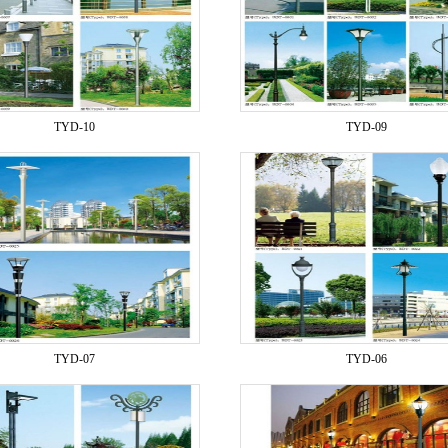
TYD-10
TYD-09
TYD-07
TYD-06