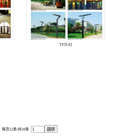
TYD-02
每页12条/共10条