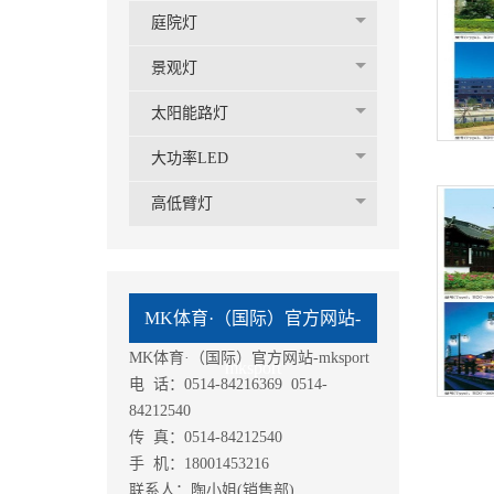
庭院灯
景观灯
太阳能路灯
大功率LED
高低臂灯
MK体育·（国际）官方网站-
MK体育·（国际）官方网站-mksport
mksport
电 话：0514-84216369 0514-
84212540
传 真：0514-84212540
手 机：18001453216
联系人：陶小姐(销售部)