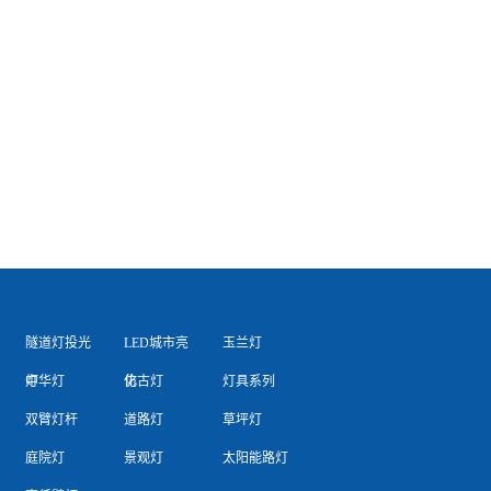
隧道灯投光
LED城市亮
玉兰灯
灯
中华灯
化
仿古灯
灯具系列
双臂灯杆
道路灯
草坪灯
庭院灯
景观灯
太阳能路灯