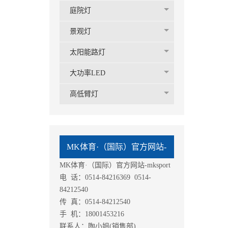
庭院灯
景观灯
太阳能路灯
大功率LED
高低臂灯
MK体育·（国际）官方网站-
MK体育·（国际）官方网站-mksport
mksport
电 话：0514-84216369 0514-
84212540
传 真：0514-84212540
手 机：18001453216
联系人：陶小姐(销售部)