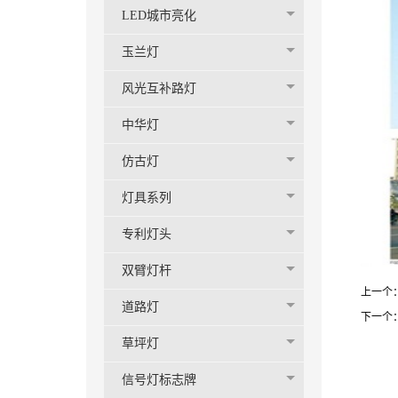
LED城市亮化
玉兰灯
风光互补路灯
中华灯
仿古灯
灯具系列
专利灯头
双臂灯杆
上一个
道路灯
下一个
草坪灯
信号灯标志牌