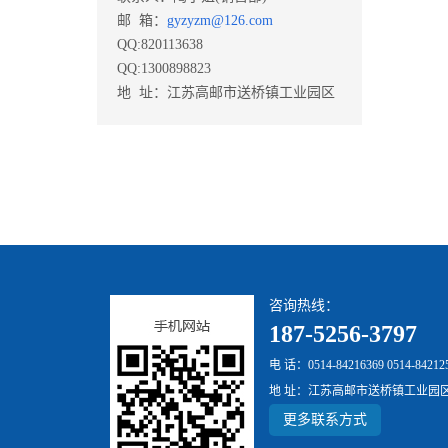
邮 箱：
gyzyzm@126.com
QQ:820113638
QQ:1300898823
地 址：江苏高邮市送桥镇工业园区
咨询热线：
187-5256-3797
电 话：0514-84216369 0514-84212
地 址：江苏高邮市送桥镇工业园
更多联系方式